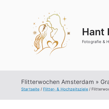
Zum
Inhalt
springen
Hant
Fotografie & 
Flitterwochen Amsterdam » Gr
Startseite
Flitter- & Hochzeitsziele
Flitterw