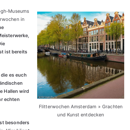
Gogh-Museums
erwochen in
ne
eisterwerke,
Die
 ist bereits
 die es euch
ländischen
e Hallen wird
hr echten
Flitterwochen Amsterdam » Grachten
und Kunst entdecken
st besonders