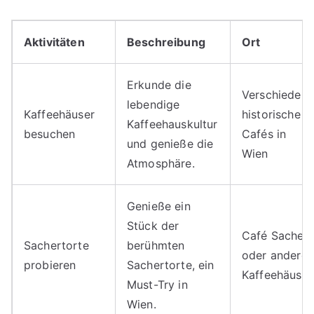
Aktivitäten
Beschreibung
Ort
Erkunde die
Verschiedene
lebendige
Kaffeehäuser
historische
Kaffeehauskultur
besuchen
Cafés in
und genieße die
Wien
Atmosphäre.
Genieße ein
Stück der
Café Sacher
Sachertorte
berühmten
oder andere
probieren
Sachertorte, ein
Kaffeehäuser
Must-Try in
Wien.