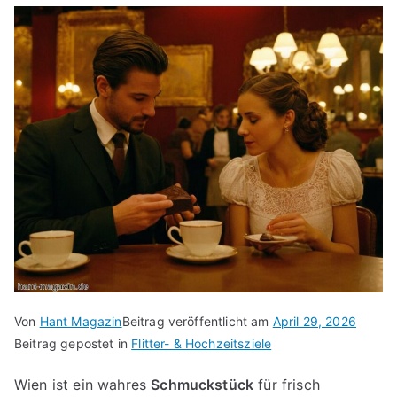
Von
Hant Magazin
Beitrag veröffentlicht am
April 29, 2026
Beitrag gepostet in
Flitter- & Hochzeitsziele
Wien ist ein wahres
Schmuckstück
für frisch