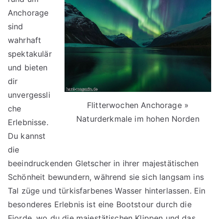
Anchorage
sind
wahrhaft
spektakulär
und bieten
dir
unvergessli
Flitterwochen Anchorage »
che
Naturderkmale im hohen Norden
Erlebnisse.
Du kannst
die
beeindruckenden Gletscher in ihrer majestätischen
Schönheit bewundern, während sie sich langsam ins
Tal züge und türkisfarbenes Wasser hinterlassen. Ein
besonderes Erlebnis ist eine Bootstour durch die
Fjorde, wo du die majestätischen Klippen und das