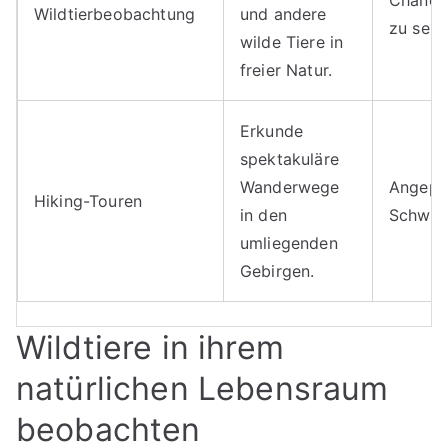
Chance
Wildtierbeobachtung
und andere
zu sehe
wilde Tiere in
freier Natur.
Erkunde
spektakuläre
Wanderwege
Angepas
Hiking-Touren
in den
Schwier
umliegenden
Gebirgen.
Wildtiere in ihrem
natürlichen Lebensraum
beobachten