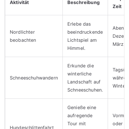
Aktivität
Beschreibung
Zeit
Erlebe das
Abends
Nordlichter
beeindruckende
Dezemb
beobachten
Lichtspiel am
März
Himmel.
Erkunde die
Tagsüb
winterliche
Schneeschuhwandern
währen
Landschaft auf
Winter
Schneeschuhen.
Genieße eine
aufregende
Vormit
Tour mit
oder
Hundeschlittenfahrt